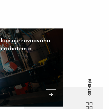
zlepšuje rovnováhu
m robotem a
PŘEHLED