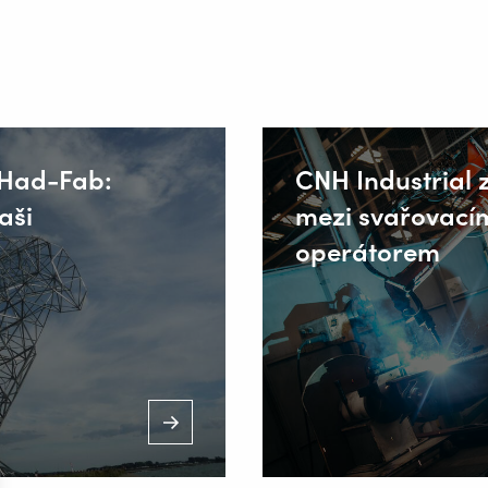
 Had-Fab:
CNH Industrial 
aši
mezi svařovací
operátorem