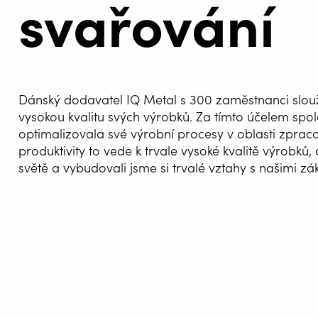
svařování
Dánský dodavatel IQ Metal s 300 zaměstnanci slou
vysokou kvalitu svých výrobků. Za tímto účelem spo
optimalizovala své výrobní procesy v oblasti zprac
produktivity to vede k trvale vysoké kvalitě výrobk
světě a vybudovali jsme si trvalé vztahy s našimi zák
AUTOM
SVAŘOV
WELDIN
CENTR