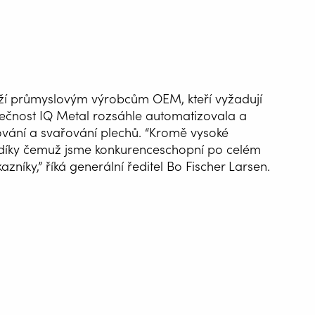
ží průmyslovým výrobcům OEM, kteří vyžadují
lečnost IQ Metal rozsáhle automatizovala a
ování a svařování plechů. “Kromě vysoké
ů, díky čemuž jsme konkurenceschopní po celém
azníky,” říká generální ředitel Bo Fischer Larsen.
ATIZACE
ÁNÍ
G WIRE SERVICE
E