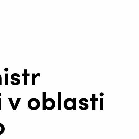
istr
 v oblasti
o