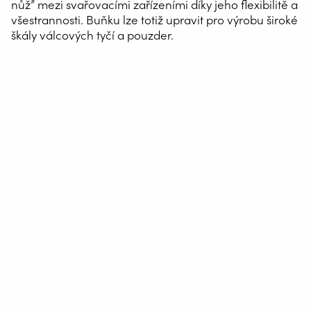
nůž” mezi svařovacími zařízeními díky jeho flexibilitě a
všestrannosti. Buňku lze totiž upravit pro výrobu široké
škály válcových tyčí a pouzder.
Společnost Chapel je od roku 1973 předním francouzským
výrobcem, který nabízí nejširší sortiment hydraulických
válců a autonomních čerpadel na trhu. Společnost
zaměstnává 320 lidí a její roční obrat činí 60 milionů eur.
S osmi výrobními jednotkami, šesti ve Francii a dvěma v
Německu, dodává Chapel ročně 500 000 válců, 90 000
teleskopických válců a 80 000 ručních čerpadel. Na pěti
kontinentech pohánějí tyto komponenty stroje a zařízení
v zemědělství, zahradnictví, silničním stavitelství,
energetice, stavebnictví, při výstavbě veřejných budov,