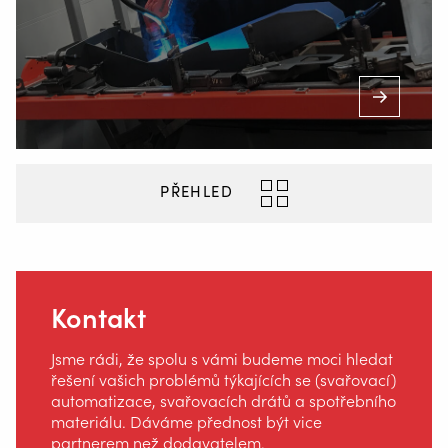
PŘEHLED
Kontakt
Jsme rádi, že spolu s vámi budeme moci hledat
řešení vašich problémů týkajících se (svařovací)
automatizace, svařovacích drátů a spotřebního
materiálu. Dáváme přednost být vice
partnerem než dodavatelem.