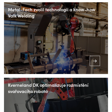
739 21 Paskov
Metal-Fach zvolil technologii a know-how
Valk Welding
+420 556 730 954
INFO@VALKWELDING.CZ
+420 725 838 812
Kverneland DK optimalizuje rozmístění
svařovacího robota
(pondělí až sobota od 7,00 do 23,00 hodin)