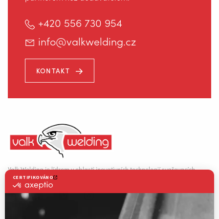
+420 556 730 954
info@valkwelding.cz
KONTAKT
Valk Welding je lídrem v oblasti inovativních technologií svařovacích
robotů.