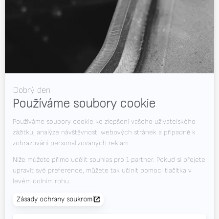
AUTOMATIZACE SVAŘOVÁNÍ
WELDING WIRE SERVICE CENTRE
ŘEŠENÍ
RWAAS
O společnosti Valk Welding
Podpora
Videa
Novinky
Volná místa
Soubory ke stažení
Kontakt
Veletrhy