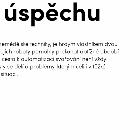
 úspěchu
emědělské techniky, je hrdým vlastníkem dvou
 jejich roboty pomohly překonat obtížné období
e cesta k automatizaci svařování není vždy
y se dělí o problémy, kterým čelili v těžké
situaci.
ATIZACE
ÁNÍ
G WIRE SERVICE
E