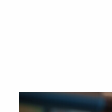
Motivace učit se každý den
Pro překonání všech těchto překážek
nastartování procesu bylo klíčové, aby
školou a učíme se z našich chyb a zkuše
svařování. Mnoho z nich má zpočátku ob
udělá.”
www.abbeymachinery.com