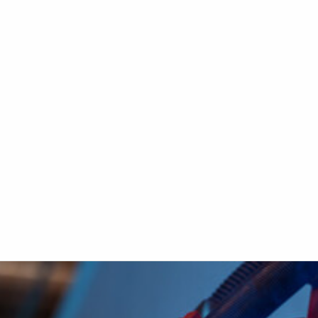
 zdůrazňuje společnost Abbey Machinery význam společného nadše
 se každý v týmu zapojil do procesu: “Máme štěstí, ale stále na to
ností, o které bychom se rádi podělili s dalšími irskými společnost
avy a pochybuje, zda robot udělá to, co chtějí. Na základě našich