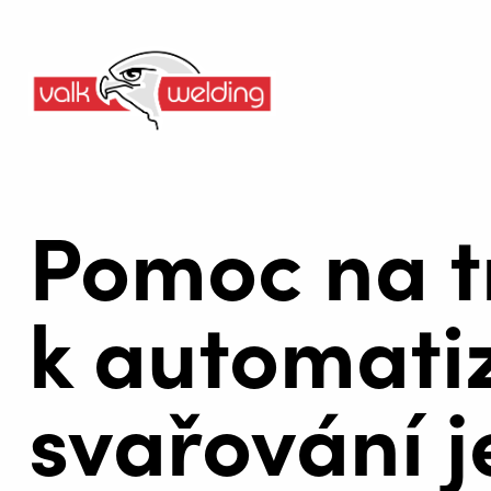
Pomoc na tr
k automati
svařování j