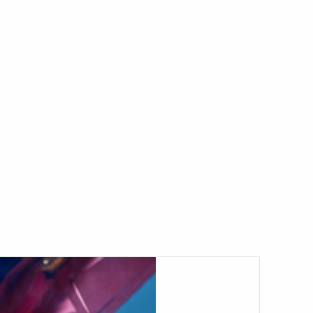
ní pro automatizaci svařování. Pro
m pracujeme. Každý den je pro nás
mi, které mají zájem o automatizaci
 zkušeností mohu s jistotou říci: ano,