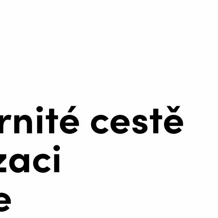
nité cestě
zaci
e