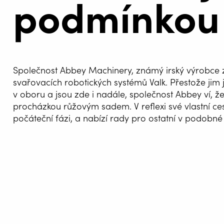
podmínkou
Společnost Abbey Machinery, známý irský výrobce z
svařovacích robotických systémů Valk. Přestože jim
v oboru a jsou zde i nadále, společnost Abbey ví, ž
procházkou růžovým sadem. V reflexi své vlastní cest
počáteční fázi, a nabízí rady pro ostatní v podobné 
AUTOM
SVAŘOV
WELDIN
CENTR