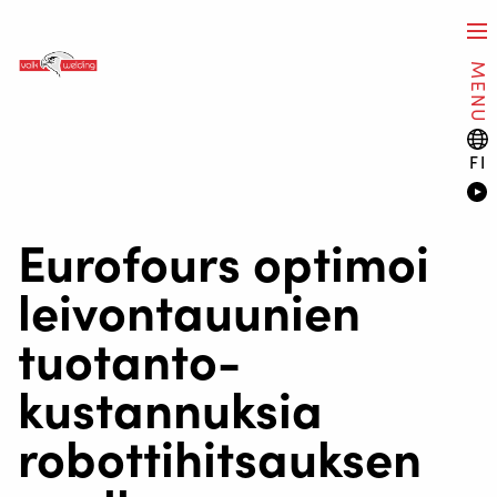
MENU
FI
Eurofours optimoi
leivontauunien
tuotanto-
kustannuksia
robottihitsauksen