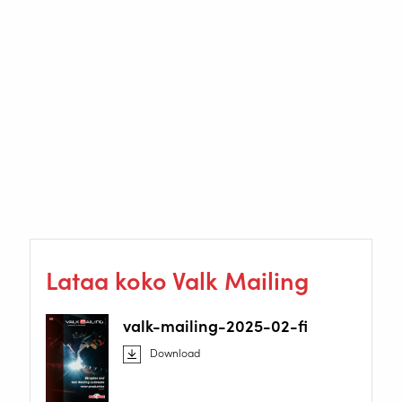
Vuoden 2024 alusta lähtien Eurofours on harkinnut neljän
etukulmahitsin lisäautomatisointia. Tavoitteena on tehdä
hitsaus¬solusta sopiva lähes koko tuotevalikoimalle –
nykyisen 30 %:n sijaan.
www.eurofours.com
Lataa koko Valk Mailing
valk-mailing-2025-02-fi
Download