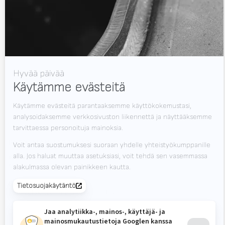
Tuki
Videot
Uutiset
Työpaikat
Lataukset
Ota yhteyttä
Messut
PYSY AJAN TASALLA?
Valk Mailing
Klikkaa tästä tilataksesi Valk Mailing
Newsletter
Tilaa uutiskirjeemme ja pysy ajan tasalla.