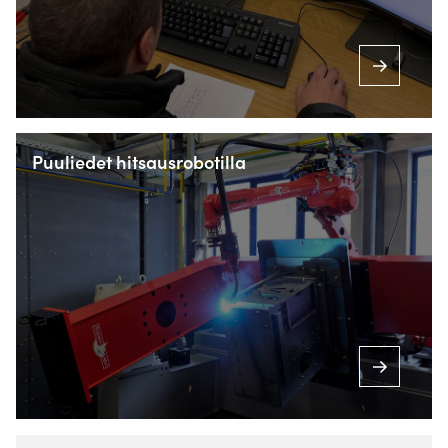
+358 3 4109 0466
INFO@VALKWELDING.FI
Puuliedet hitsausrobotilla
+358 3 4109 0467
(Ma-la klo 7.00–23.00)
Inside