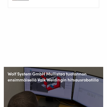
Wolf System GmbH Mullistaa tuotannon
ensimmäisellä Valk Weldingin hitsausrobotilla
Staalindustrieweg 15
NL-2952 AT Alblasserdam, Netherlands