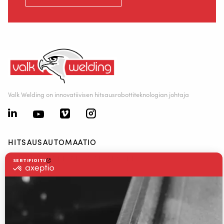
Valk Welding on innovatiivisen hitsausrobottiteknologian johtaja
HITSAUSAUTOMAATIO
WELDING WIRE SERVICE CENTRE
RATKAISUT
RWAAS
Tietoa Valk Weldingistä