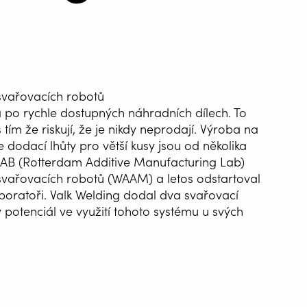
svařovacích robotů
a po rychle dostupných náhradních dílech. To
 tím že riskují, že je nikdy neprodají. Výroba na
 dodací lhůty pro větší kusy jsou od několika
MLAB (Rotterdam Additive Manufacturing Lab)
 svařovacích robotů (WAAM) a letos odstartoval
ATIZACE
aboratoři. Valk Welding dodal dva svařovací
ÁNÍ
ý potenciál ve využití tohoto systému u svých
G WIRE SERVICE
E