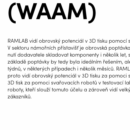
(WAAM)
RAMLAB vidí obrovský potenciál v 3D tisku pomocí 
V sektoru námořních přístavišť je obrovská poptávk
nutí dodavatele skladovat komponenty i několik let, s
základě poptávky by tedy byla ideálním řešením, ale
týdnů, v některých případech i několik měsíců. RA
proto vidí obrovský potenciál v 3D tisku za pomoci
AUTOM
3D tisk za pomoci svařovacích robotů v testovací l
SVAŘOV
roboty, kteří slouží tomuto účelu a zároveň vidí velk
zákazníků.
WELDIN
CENTR