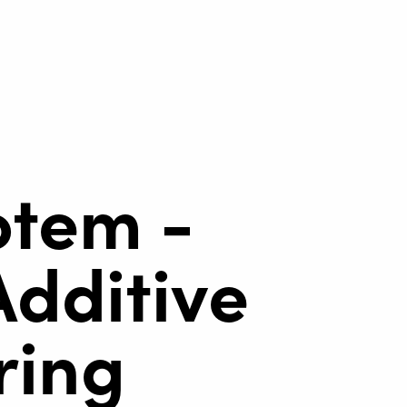
otem -
Additive
ring