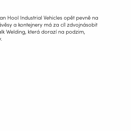
an Hool Industrial Vehicles opět pevně na
ávěsy a kontejnery má za cíl zdvojnásobit
alk Welding, která dorazí na podzim,
.
ATIZACE
ÁNÍ
G WIRE SERVICE
E