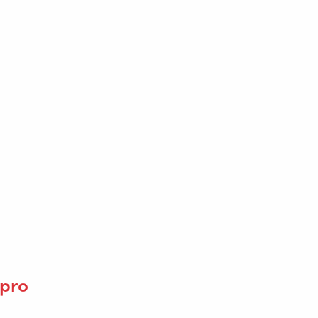
 985
askov
420 556 730 954
 pro
NFO@VALKWELDING.CZ