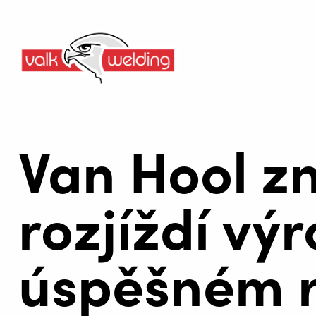
Van Hool z
rozjíždí vý
úspěšném r