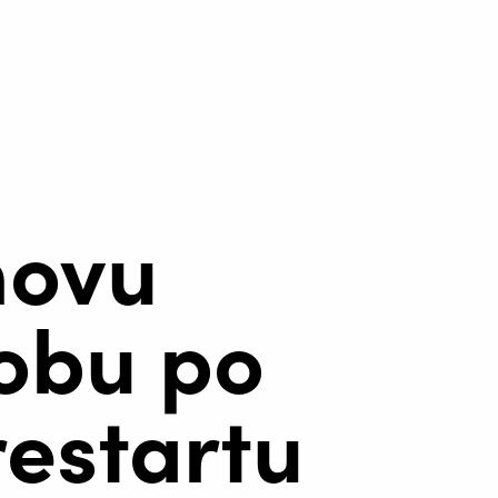
novu
robu po
estartu