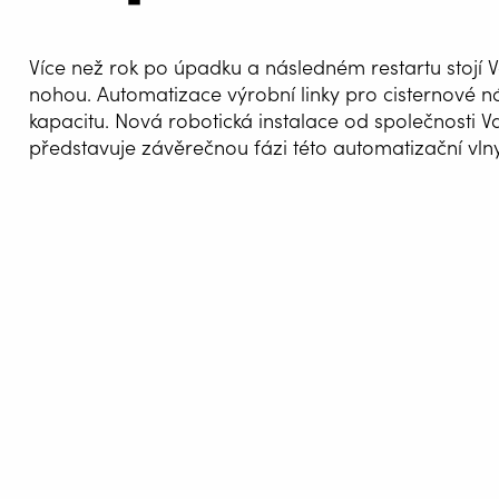
Více než rok po úpadku a následném restartu stojí V
nohou. Automatizace výrobní linky pro cisternové n
kapacitu. Nová robotická instalace od společnosti V
představuje závěrečnou fázi této automatizační vlny
AUTOM
SVAŘOV
WELDIN
CENTR