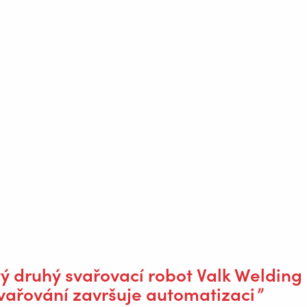
WELDING AS A
E
ing Equipment
sti Valk Welding
Místecká
739 21 P
+
ý druhý svařovací robot Valk Welding
a
svařování završuje automatizaci
I
 stažení