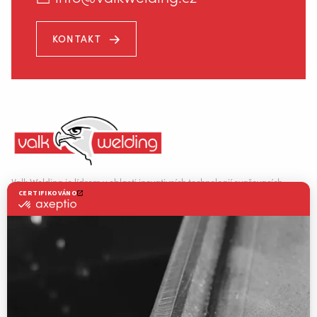
KONTAKT
Valk Welding je lídrem v oblasti inovativních technologií svařovacích
robotů.
AUTOMATIZACE SVAŘOVÁNÍ
WELDING WIRE SERVICE CENTRE
ŘEŠENÍ