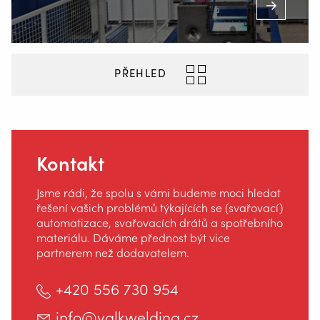
(pondělí až sobota od 7,00 do 23,00 hodin)
PŘEHLED
Kontakt
Jsme rádi, že spolu s vámi budeme moci hledat
řešení vašich problémů týkajících se (svařovací)
automatizace, svařovacích drátů a spotřebního
materiálu. Dáváme přednost být vice
partnerem než dodavatelem.
+420 556 730 954
info@valkwelding.cz