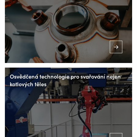
Místecká 985
739 21 Paskov
+420 556 730 954
Osvědčená technologie pro svařování nejen
kotlových těles
INFO@VALKWELDING.CZ
+420 725 838 812