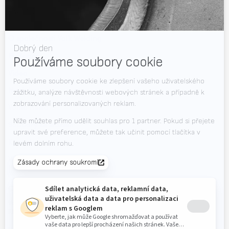
RWAAS
O společnosti Valk Welding
Podpora
Videa
Novinky
Volná místa
Soubory ke stažení
Kontakt
Veletrhy
CHCETE DOSTÁVAT NEJNOVĚJŠÍ INFORMACE?
Valk Mailing
Klikněte zde pro přihlášení k odběru Valk Mailing